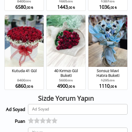
8400
1665
1387
,00 ₺
,00 ₺
,50 ₺
6580
1443
1036
,00 ₺
,00 ₺
,00 ₺
Kutuda 41 Gül
40 Kırmızı Gül
Sonsuz Mavi
Buketi
Hatıra Buketi
8400
5600
1295
,00 ₺
,00 ₺
,00 ₺
6860
4900
1110
,00 ₺
,00 ₺
,00 ₺
Sizde Yorum Yapın
Ad Soyad
Puan