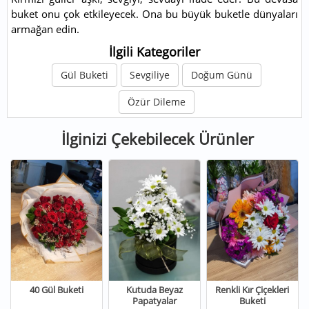
buket onu çok etkileyecek. Ona bu büyük buketle dünyaları
armağan edin.
İlgili Kategoriler
Gül Buketi
Sevgiliye
Doğum Günü
Özür Dileme
İlginizi Çekebilecek Ürünler
40 Gül Buketi
Kutuda Beyaz
Renkli Kır Çiçekleri
Papatyalar
Buketi