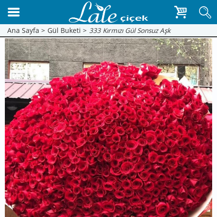
Ana Sayfa >
Gül Buketi >
333 Kırmızı Gül Sonsuz Aşk