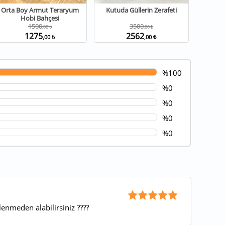
Orta Boy Armut Teraryum
Kutuda Güllerin Zerafeti
Hobi Bahçesi
1500
3500
,00 ₺
,00 ₺
1275
2562
,00 ₺
,00 ₺
%100
%0
%0
%0
%0
enmeden alabilirsiniz ????