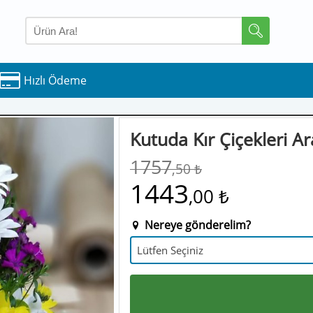
Hızlı Ödeme
Kutuda Kır Çiçekleri A
1757
,50 ₺
1443
,00 ₺
Nereye gönderelim?
Lütfen Seçiniz