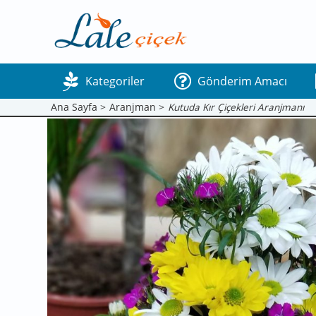
Kategoriler
Gönderim Amacı
Ana Sayfa >
Aranjman >
Kutuda Kır Çiçekleri Aranjmanı