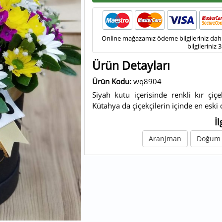
Online mağazamız ödeme bilgileriniz dahil 
bilgileriniz 
Ürün Detayları
Ürün Kodu:
wq8904
Siyah kutu içerisinde renkli kır çiçe
Kütahya da çiçekçilerin içinde en eski o
İl
Aranjman
Doğum