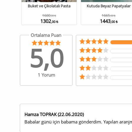
Buket ve Çikolatalı Pasta
Kutuda Beyaz Papatyalar
1680
1665
,00 ₺
,00 ₺
1302
1443
,00 ₺
,00 ₺
Ortalama Puan
5,0
1 Yorum
Hamza TOPRAK (22.06.2020)
Babalar günü için babama gönderdim. Yapılan aranjma