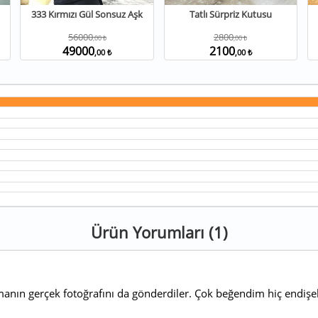
333 Kırmızı Gül Sonsuz Aşk
Tatlı Sürpriz Kutusu
56000
2800
,00 ₺
,00 ₺
49000
2100
,00 ₺
,00 ₺
Ürün Yorumları (1)
nın gerçek fotoğrafını da gönderdiler. Çok beğendim hiç endişel