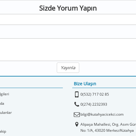
Sizde Yorum Yapın
Yayınla
Bize Ulaşın
gileri
0(532) 717 02 85
zda
0(274) 2232393
ulanlar
bilgi@kutahyacicekci.com
Alipaşa Mahallesi, Org. Asım Gü
No: 1/A, 43020 Merkez/Kütahya
akip