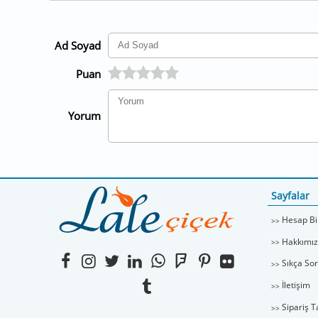
Ad Soyad
Puan
Yorum
Sayfalar
Hesap Bil
Hakkımı
Sıkça Sor
İletişim
Sipariş T